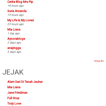
Cerita Blog Mrs Pip
18 hours ago
Suria Amanda
19 hours ago
My Life & My Loves
23 hours ago
Mia Liana
1 day ago
Aynorablogs
2 days ago
anajingga
3 days ago
Show All
JEJAK
Alam Sari Di Tanah Jauhar
Mia Liana
Jane Friedman
Full Stop
Truly Love