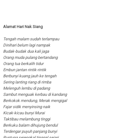
Alamat Hari Nak Siang
Tengah malam sudah terlampau
Dinihari belum lagi nampak
Budak-budak dua kali jaga
Orang muda pulang bertandang
Orang tua berkalih tidur
Embun jantan rintik-rintik
Berbunyi kuang jauh ke tengah
Sering lanting riang di rimba
Melenguh lembu di padang
Sambut menguak kerbau di kandang
Berkokok mendung, Merak mengigal
Fajar sidik menyinsing naik
Kicak-kicau bunyi Murai
Taktibau melambung tinggi
Berkuku balam dihujung bendul
Terdengar puyuh panjang bunyi
Puntung sejengkal tinggal sejari