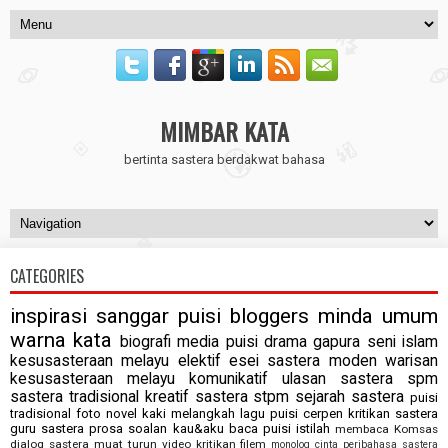
MIMBAR KATA
bertinta sastera berdakwat bahasa
CATEGORIES
inspirasi
sanggar puisi
bloggers
minda
umum
warna kata
biografi
media
puisi
drama
gapura seni
islam
kesusasteraan melayu elektif
esei
sastera moden
warisan
kesusasteraan melayu komunikatif
ulasan
sastera spm
sastera tradisional
kreatif
sastera stpm
sejarah sastera
puisi
tradisional
foto
novel
kaki melangkah
lagu puisi
cerpen
kritikan sastera
guru
sastera
prosa
soalan
kau&aku
baca puisi
istilah
membaca
Komsas
dialog sastera
muat turun
video
kritikan filem
monolog cinta
peribahasa
sastera