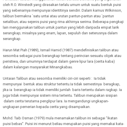
oleh R.O. Winstedt yang dirasakan terlalu umum untuk suatu bentuk puisi
yang sebenarnya mempunyai identitinya sendiri. Dalam kamus Wilkinson,
talibun bermakna `satu untai atau urutan pantun-pantun atau `pantun
setalibun; atau sejenis puisi yang rima akhirnya serima. Beberapa pengkaji
lain menggunakan talibun untuk pantun yang lebih daripada empat larik
serangkap; misalnya yang enam, lapan, sepuluh dan seterusnya dalam
serangkap.
Harun Mat Piah (1989), Ismail Hamid (1987) mendefinisikan talibun atau
sesomba sebagai puisi berangkap tentang perincian sesuatu objek atau
peristiwa, dan umumnya terdapat dalam genre lipur lara (cerita kaba)
dalam kalangan masyarakat Minangkabau.
Untaian Talibun atau sesomba memiliki ciri-ciri seperti : Ia tidak
mempunyai bentuk atau struktur tertentu.Ia tidak semestinya beragkap,
jika ia berangkap ia tidak memiliki jumlah baris tertentu dalam ragkap. Ia
juga tidak mempunyai sistem rima tertentu. Talibun merupakan sisipan
dalam cerita terutama penglipur lara. Ia mengandungi ungkapan-
ungkapan pemerian kepada cerita yang disampaikan.
Mohd. Taib Osman (1979) mula menamakan talibun ini sebagai “ikatan
puisi bebas”. Puisi ini menurut beliau merupakan puisi yang memakai kata-