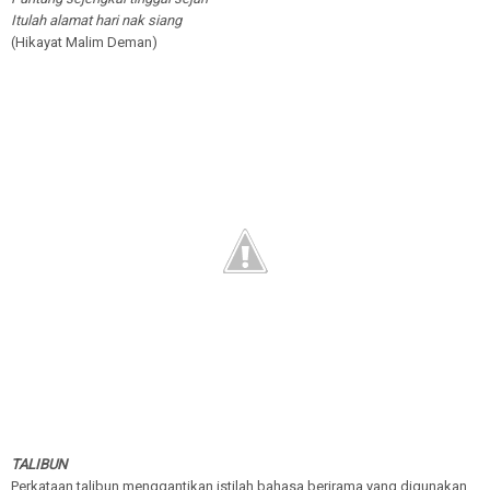
Itulah alamat hari nak siang
(Hikayat Malim Deman)
TALIBUN
Perkataan talibun menggantikan istilah bahasa berirama yang digunakan