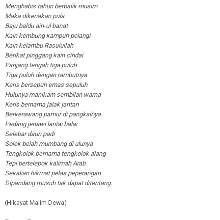
Menghabis tahun berbalik musim
Maka dikenakan pula
Baju baldu ain-ul banat
Kain kembung kampuh pelangi
Kain kelambu Rasulullah
Berikat pinggang kain cindai
Panjang tengah tiga puluh
Tiga puluh dengan rambutnya
Keris bersepuh emas sepuluh
Hulunya manikam sembilan warna
Keris bernama jalak jantan
Berkerawang pamur di pangkalnya
Pedang jenawi lantai balai
Selebar daun padi
Solek belah mumbang di ulunya
Tengkolok bernama tengkolok alang
Tepi bertelepok kalimah Arab
Sekalian hikmat pelas peperangan
Dipandang musuh tak dapat ditentang.
(Hikayat Malim Dewa)