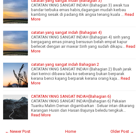
catatan yang sangat indah (Bahagian 3)
CATATAN YANG SANGAT INDAH (Bahagian 3) awak tua
bandar terbuka emas habis,dagangan mudah kerbau
kambing sesak di padang itik angsa tenang kuala …
Read
More
catatan yang sangat indah (Bahagian 4)
CATATAN YANG SANGAT INDAH (Bahagian 4) sirih yang
bergagang emas pinang bersusun belah empat kapur
berlecet dengan air mawar Sirih yang sudah dikapu…
Read
More
catatan yang sangat indah Bahagian 2
CATATAN YANG SANGAT INDAH (Bahagian 2) Buah jarak
dari kerinci dibawa lalu ke seberang bukan berparak
kerana benci kajang berparak kerana orang kaja…
Read
More
CATATAN YANG SANGAT INDAH(Bahagian 6)
CATATAN YANG SANGAT INDAH(Bahagian 6) Pakaian
Tuanku Malim Deman digambarkan : Seluar intan dikarang
Karangan Husin dan Hasan Bajunya beledu tengkuk…
Read More
← Newer Post
Home
Older Post →