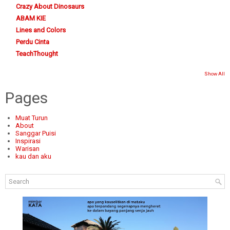
Crazy About Dinosaurs
ABAM KIE
Lines and Colors
Perdu Cinta
TeachThought
Show All
Pages
Muat Turun
About
Sanggar Puisi
Inspirasi
Warisan
kau dan aku