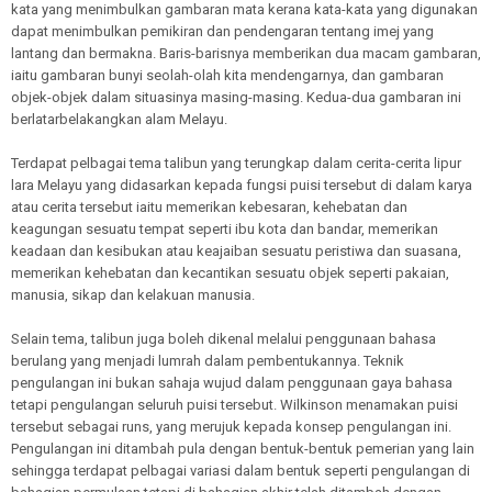
kata yang menimbulkan gambaran mata kerana kata-kata yang digunakan
dapat menimbulkan pemikiran dan pendengaran tentang imej yang
lantang dan bermakna. Baris-barisnya memberikan dua macam gambaran,
iaitu gambaran bunyi seolah-olah kita mendengarnya, dan gambaran
objek-objek dalam situasinya masing-masing. Kedua-dua gambaran ini
berlatarbelakangkan alam Melayu.
Terdapat pelbagai tema talibun yang terungkap dalam cerita-cerita lipur
lara Melayu yang didasarkan kepada fungsi puisi tersebut di dalam karya
atau cerita tersebut iaitu memerikan kebesaran, kehebatan dan
keagungan sesuatu tempat seperti ibu kota dan bandar, memerikan
keadaan dan kesibukan atau keajaiban sesuatu peristiwa dan suasana,
memerikan kehebatan dan kecantikan sesuatu objek seperti pakaian,
manusia, sikap dan kelakuan manusia.
Selain tema, talibun juga boleh dikenal melalui penggunaan bahasa
berulang yang menjadi lumrah dalam pembentukannya. Teknik
pengulangan ini bukan sahaja wujud dalam penggunaan gaya bahasa
tetapi pengulangan seluruh puisi tersebut. Wilkinson menamakan puisi
tersebut sebagai runs, yang merujuk kepada konsep pengulangan ini.
Pengulangan ini ditambah pula dengan bentuk-bentuk pemerian yang lain
sehingga terdapat pelbagai variasi dalam bentuk seperti pengulangan di