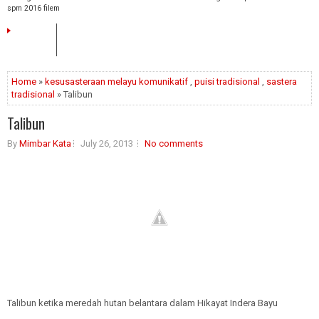
spm 2016
filem
HOME
Home
»
kesusasteraan melayu komunikatif
,
puisi tradisional
,
sastera
tradisional
» Talibun
Talibun
By
Mimbar Kata
July 26, 2013
No comments
Talibun ketika meredah hutan belantara dalam Hikayat Indera Bayu